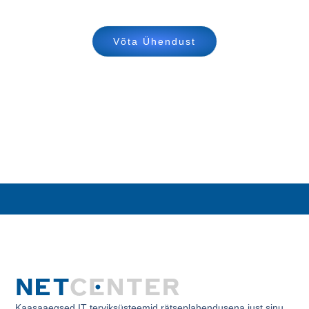
Võta Ühendust
Kaasaaegsed IT terviksüsteemid rätseplahendusena just sinu