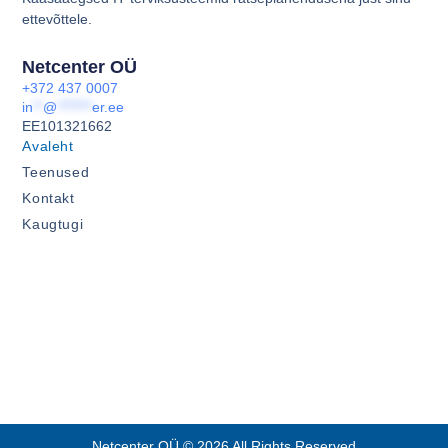
ettevõttele.
Netcenter OÜ
+372 437 0007
in
**
@
*******
er.ee
EE101321662
Avaleht
Teenused
Kontakt
Kaugtugi
Netcenter OÜ © 2026 All Rights Reserved