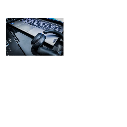
Seadmete ja
tarkvara müük
Kõik arvutikaubad
ühest kohast.
Meilt leiad laia valiku
laua- ja sülearvuteid,
printereid ja
lisaseadmeid.