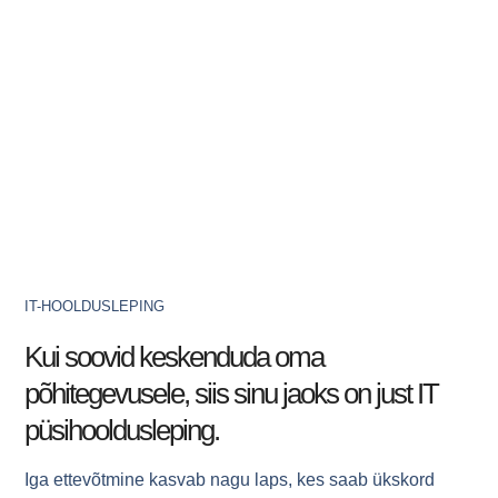
aitab ennetada
arvutisüsteemidaga
seonduvaid probleeme
ning vähendada
ootamatuid ja pikki
tööseisakuid.
IT-HOOLDUSLEPING
Kui soovid keskenduda oma
põhitegevusele, siis sinu jaoks on just IT
püsihooldusleping.
Iga ettevõtmine kasvab nagu laps, kes saab ükskord