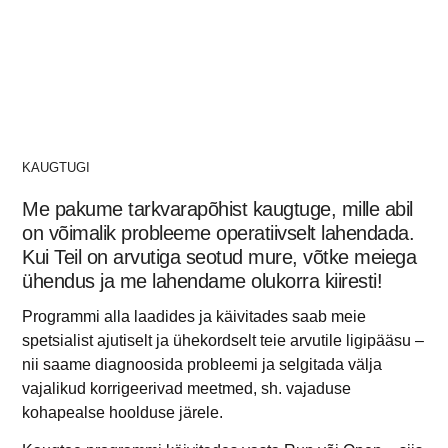
kohapealse hoolduse
järele.
KAUGTUGI
Me pakume tarkvarapõhist kaugtuge, mille abil
on võimalik probleeme operatiivselt lahendada.
Kui Teil on arvutiga seotud mure, võtke meiega
ühendus ja me lahendame olukorra kiiresti!
Programmi alla laadides ja käivitades saab meie
spetsialist ajutiselt ja ühekordselt teie arvutile ligipääsu –
nii saame diagnoosida probleemi ja selgitada välja
vajalikud korrigeerivad meetmed, sh. vajaduse
kohapealse hoolduse järele.