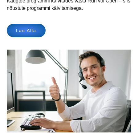
Kaugtoe programmi käivitades vasta Run või Open – siis
nõustute programmi käivitamisega.
Lae Alla