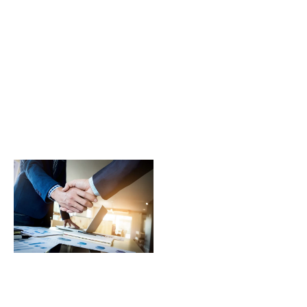
IT
hooldusteenused
IT hooldusteenused
tagavad kogu
kontoritööks vajaliku IT
toimivuse.
Kvaliteetne IT haldus