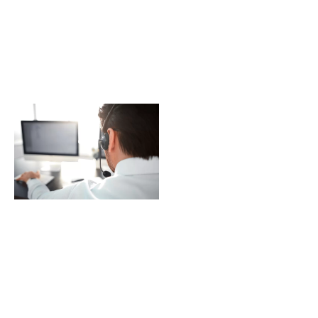
Kaugtugi
Programmi alla
laadides ja käivitades
saab meie spetsialist
ajutiselt ja ühekordselt
teie arvutile ligipääsu –
nii saame diagnoosida
probleemi ja selgitada
välja vajalikud
korrigeerivad
meetmed, sh. vajaduse